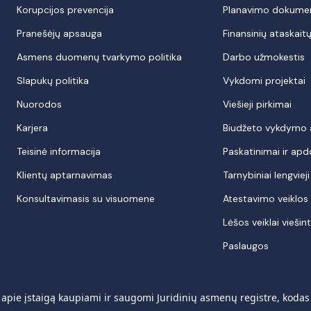
Korupcijos prevencija
Planavimo dokume
Pranešėjų apsauga
Finansinių ataskaitų 
Asmens duomenų tvarkymo politika
Darbo užmokestis
Slapukų politika
Vykdomi projektai
Nuorodos
Viešieji pirkimai
Karjera
Biudžeto vykdymo at
Teisinė informacija
Paskatinimai ir ap
Klientų aptarnavimas
Tarnybiniai lengviej
Konsultavimasis su visuomene
Atestavimo veiklos r
Lėšos veiklai viešint
Paslaugos
pie įstaigą kaupiami ir saugomi Juridinių asmenų registre, koda