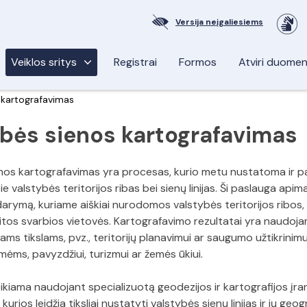
Versija neįgaliesiems
Veiklos sritys
Registrai
Formos
Atviri duome
 kartografavimas
bės sienos kartografavimas
nos kartografavimas yra procesas, kurio metu nustatoma ir p
ie valstybės teritorijos ribas bei sienų linijas. Ši paslauga apim
arymą, kuriame aiškiai nurodomos valstybės teritorijos ribos, 
kitos svarbios vietovės. Kartografavimo rezultatai yra naudojam
ams tikslams, pvz., teritorijų planavimui ar saugumo užtikrinimui,
kmėms, pavyzdžiui, turizmui ar žemės ūkiui.
ikiama naudojant specializuotą geodezijos ir kartografijos įra
kurios leidžia tiksliai nustatyti valstybės sienų linijas ir jų geo