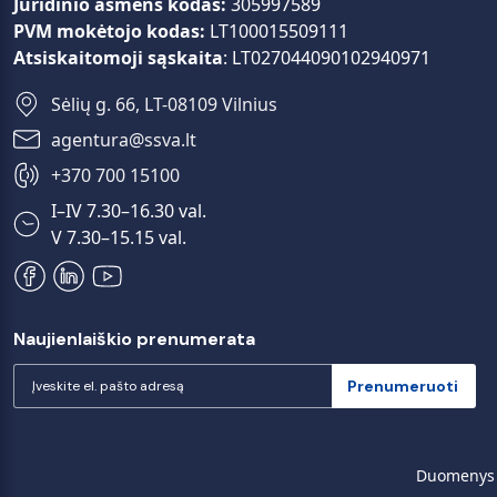
Juridinio asmens kodas:
305997589
PVM mokėtojo kodas:
LT100015509111
Atsiskaitomoji sąskaita
: LT027044090102940971
Sėlių g. 66, LT-08109 Vilnius
+370 700 15100
I–IV 7.30–16.30 val.
V 7.30–15.15 val.
Naujienlaiškio prenumerata
Prenumeruoti
Duomenys a