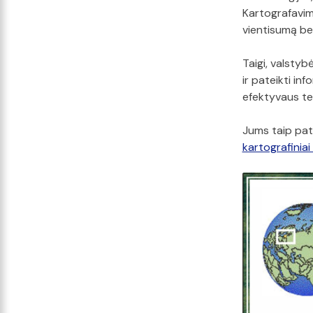
Kartografavimo
vientisumą be
Taigi, valstyb
ir pateikti inf
efektyvaus ter
Jums taip pat 
kartografinia