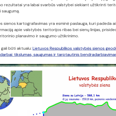
 rezultatai yra labai svarbūs valstybei siekiant užtikrinti terit
i saugumą.
ės sienos kartografavimas yra esminė paslauga, kuri padeda ai
ormaciją apie valstybės teritorijos ribas bei sienų linijas, prisid
itorinio planavimo ir saugumo užtikrinimo.
gali būti aktualu:
Lietuvos Respublikos valstybės sienos geodez
i darbai: tikslumas, saugumas ir tarptautinis bendradarbiavima