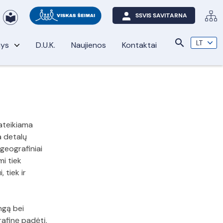
SSVIS SAVITARNA
search
nys
D.U.K.
Naujienos
Kontaktai
ateikiama
a detalų
geografiniai
i tiek
 tiek ir
ngą bei
grafinę padėtį.