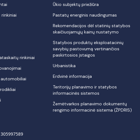
ntai
Ūkio subjektų priežiūra
rinkiniai
Pastatų energinis naudingumas
Rekomendacijos dėl statinių statybos
skaičiuojamųjų kainų nustatymo
Statybos produktų eksploatacinių
savybių pastovumą vertinančios
paskirtosios įstaigos
askaitų rinkiniai
Urbanistika
dovanojimai
Erdvinė informacija
i automobiliai
Teritorijų planavimo ir statybos
odikliai
informacinės sistemos
i
Žemėtvarkos planavimo dokumentų
rengimo informacinė sistema (ŽPDRIS)
s 305997589