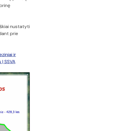
orinę
škiai nustatyti
edant prie
iniai ir
s | SSVA