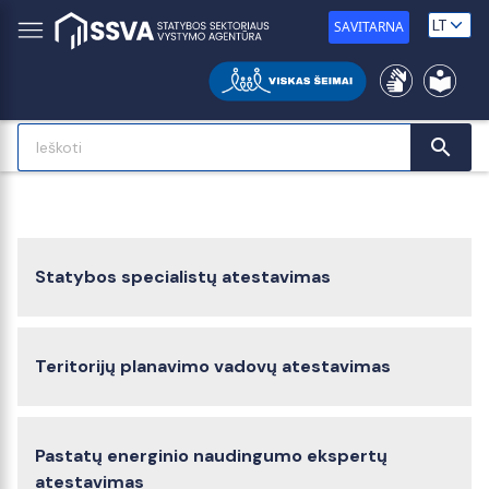
SAVITARNA
search
Atestavimas
Statybos specialistų atestavimas
Teritorijų planavimo vadovų atestavimas
Pastatų energinio naudingumo ekspertų
atestavimas