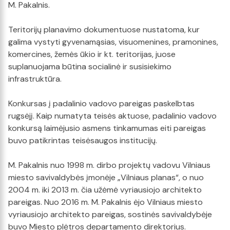
M. Pakalnis.
Teritorijų planavimo dokumentuose nustatoma, kur
galima vystyti gyvenamąsias, visuomenines, pramonines,
komercines, žemės ūkio ir kt. teritorijas, juose
suplanuojama būtina socialinė ir susisiekimo
infrastruktūra.
Konkursas į padalinio vadovo pareigas paskelbtas
rugsėjį. Kaip numatyta teisės aktuose, padalinio vadovo
konkursą laimėjusio asmens tinkamumas eiti pareigas
buvo patikrintas teisėsaugos institucijų.
M. Pakalnis nuo 1998 m. dirbo projektų vadovu Vilniaus
miesto savivaldybės įmonėje „Vilniaus planas“, o nuo
2004 m. iki 2013 m. čia užėmė vyriausiojo architekto
pareigas. Nuo 2016 m. M. Pakalnis ėjo Vilniaus miesto
vyriausiojo architekto pareigas, sostinės savivaldybėje
buvo Miesto plėtros departamento direktorius.