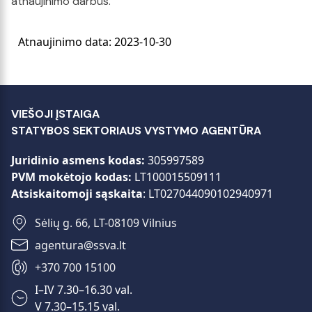
atnaujinimo darbus.
Atnaujinimo data: 2023-10-30
VIEŠOJI ĮSTAIGA
STATYBOS SEKTORIAUS VYSTYMO AGENTŪRA
Juridinio asmens kodas:
305997589
PVM mokėtojo kodas:
LT100015509111
Atsiskaitomoji sąskaita
: LT027044090102940971
Sėlių g. 66, LT-08109 Vilnius
+370 700 15100
I–IV 7.30–16.30 val.
V 7.30–15.15 val.