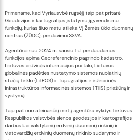
Primename, kad Vyriausybė rugsėjį taip pat pritarė
Geodezijos ir kartografijos įstatymo įgyvendinimo
funkcijų, kurias šiuo metu atlieka VĮ Žemės ūkio duomenų
centras (ŽŪDC), perdavimui SSVA.
Agentūrai nuo 2024 m. sausio 1 d. perduodamos
funkcijos apima Georeferencinio pagrindo kadastro,
Lietuvos erdvinės informacijos portalo, Lietuvos
globalinės padėties nustatymo sistemos nuolatinių
stočių tinklo (LitPOS) ir Topografijos ir inžinerinės
infrastruktūros informacinės sistemos (TIIIS) priežiūrą ir
vystymą.
Taip pat nuo ateinančių metų agentūra vykdys Lietuvos
Respublikos valstybės sienos geodezijos ir kartografijos
darbus bei valstybinių erdvinių duomenų rinkinių ir
vietovardžių erdvinių duomenų rinkinio sudarymo ir