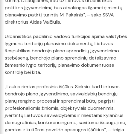
kūrimą. Džiaugiamės, kad už Lietuvos urbanistikos
politikos įgyvendinimą bus atsakingas ilgametę miestų
planavimo patirtį turintis M. Pakalnis“, – sako SSVA
direktorius Aidas Vaičiulis.
Urbanistikos padalinio vadovo funkcijos apima valstybės
lygmens teritorijų planavimo dokumentų, Lietuvos
Respublikos bendrojo plano sprendinių įgyvendinimo
stebėseną, bendrojo plano sprendinių detalizavimo
žemesnio lygio teritorijų planavimo dokumentuose
kontrolę bei kita.
„Laukia rimtas profesinis iššūkis. Sieksiu, kad Lietuvos
bendrojo plano įgyvendinimo, savivaldybių bendrųjų
planų rengimo procesai ir sprendimai būtų pagrįsti
profesionaliomis žiniomis, objektyviais duomenimis,
įvertintų Lietuvos savivaldybėms ir miestams kylančius
demografinius, konkurencingumo, savitumo išsaugojimo,
gamtos ir kultūros paveldo apsaugos iššūkius“, – teigia