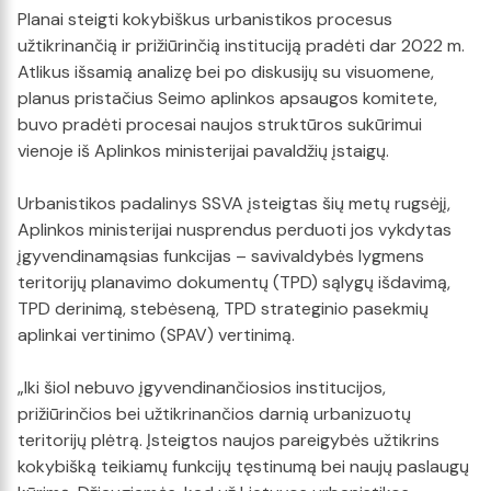
Planai steigti kokybiškus urbanistikos procesus
užtikrinančią ir prižiūrinčią instituciją pradėti dar 2022 m.
Atlikus išsamią analizę bei po diskusijų su visuomene,
planus pristačius Seimo aplinkos apsaugos komitete,
buvo pradėti procesai naujos struktūros sukūrimui
vienoje iš Aplinkos ministerijai pavaldžių įstaigų.
Urbanistikos padalinys SSVA įsteigtas šių metų rugsėjį,
Aplinkos ministerijai nusprendus perduoti jos vykdytas
įgyvendinamąsias funkcijas – savivaldybės lygmens
teritorijų planavimo dokumentų (TPD) sąlygų išdavimą,
TPD derinimą, stebėseną, TPD strateginio pasekmių
aplinkai vertinimo (SPAV) vertinimą.
„Iki šiol nebuvo įgyvendinančiosios institucijos,
prižiūrinčios bei užtikrinančios darnią urbanizuotų
teritorijų plėtrą. Įsteigtos naujos pareigybės užtikrins
kokybišką teikiamų funkcijų tęstinumą bei naujų paslaugų