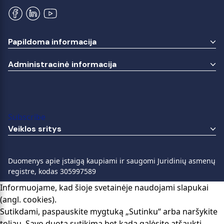
Papildoma informacija
Administracinė informacija
Subscribe
Veiklos sritys
Duomenys apie įstaigą kaupiami ir saugomi Juridinių asmenų
registre, kodas 305997589
Informuojame, kad šioje svetainėje naudojami slapukai
(angl. cookies).
Sutikdami, paspauskite mygtuką „Sutinku“ arba naršykite
toliau. Savo duotą sutikimą bet kada galėsite atšaukti,