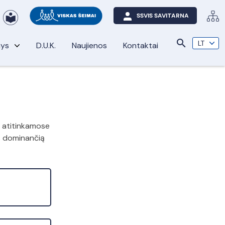
SSVIS SAVITARNA
search
nys
D.U.K.
Naujienos
Kontaktai
e atitinkamose
us dominančią