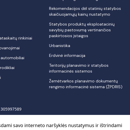
Rekomendacijos dėl statinių statybos
skaičiuojamųjų kainų nustatymo
Statybos produktų eksploatacinių
savybių pastovumą vertinančios
paskirtosios įstaigos
askaitų rinkiniai
Urbanistika
dovanojimai
Erdvinė informacija
i automobiliai
Teritorijų planavimo ir statybos
odikliai
informacinės sistemos
i
Žemėtvarkos planavimo dokumentų
rengimo informacinė sistema (ŽPDRIS)
s 305997589
sdami savo interneto naršyklės nustatymus ir ištrindami