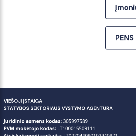
Įmoni
PENS 
VIEŠOJI ĮSTAIGA
STATYBOS SEKTORIAUS VYSTYMO AGENTŪRA
Juridinio asmens kodas:
305997589
PVM mokėtojo kodas:
LT100015509111
Atsiskaitomoji sąskaita
: LT027044090102940971