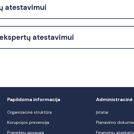
ų atestavimui
ekspertų atestavimui
Papildoma informacija
Administracinė 
Organizacinė struktūra
Įstatai
Korupcijos prevencija
Planavimo dokume
Pranešėjų apsauga
Finansinių ataskaitų 