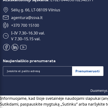
Sėlių g. 66, LT-08109 Vilnius
+370 700 15100
I–IV 7.30–16.30 val.
V 7.30–15.15 val.
Naujienlaiškio prenumerata
Prenumeruoti
Duomenys a
Informuojame, kad šioje svetainėje naudojami slapukai (ang
Sutikdami, paspauskite mygtuką „Sutinku“ arba naršykite to