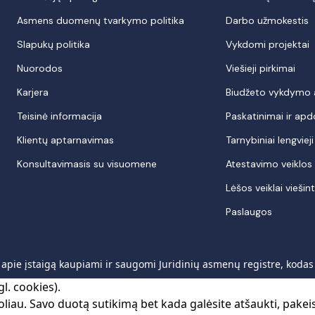
Asmens duomenų tvarkymo politika
Darbo užmokestis
Slapukų politika
Vykdomi projektai
Nuorodos
Viešieji pirkimai
Karjera
Biudžeto vykdymo at
Teisinė informacija
Paskatinimai ir ap
Klientų aptarnavimas
Tarnybiniai lengviej
Konsultavimasis su visuomene
Atestavimo veiklos r
Lėšos veiklai viešint
Paslaugos
pie įstaigą kaupiami ir saugomi Juridinių asmenų registre, koda
l. cookies).
liau. Savo duotą sutikimą bet kada galėsite atšaukti, pakei