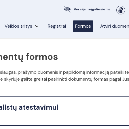
Versija neįgaliesiems
Veiklos sritys
Registrai
Formos
Atviri duome
entų formos
slaugas, prašymo duomenis ir papildomą informaciją pateikit
e skyriuje galite greitai pasirinkti dokumentų formas pagal J
alistų atestavimui