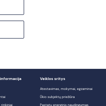
informacija
Veiklos sritys
Atestavimas, mokymai, egzaminai
ntai
Ūkio subjektų priežiūra
rinkiniai
Pastatų energinis naudingumas