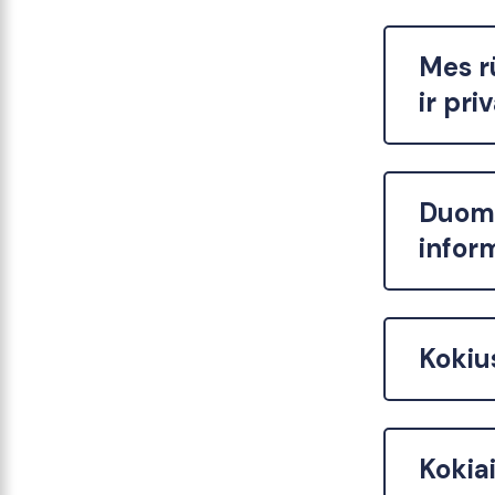
Mes r
ir pri
Duome
infor
Kokiu
Kokia