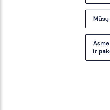
Mūsų 
Asmen
ir pak