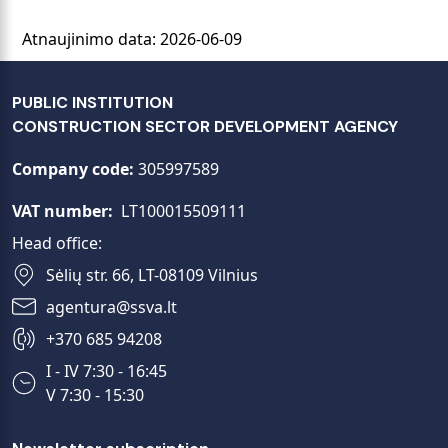
Atnaujinimo data: 2026-06-09
PUBLIC INSTITUTION
CONSTRUCTION SECTOR DEVELOPMENT AGENCY
Company code:
305997589
VAT number:
LT100015509111
Head office:
Sėlių str. 66, LT-08109 Vilnius
agentura@ssva.lt
+370 685 94208
I - IV 7:30 - 16:45
V 7:30 - 15:30