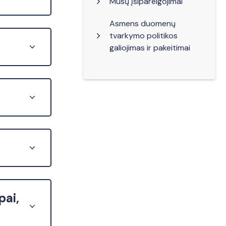
Mūsų įsipareigojimai
Asmens duomenų
tvarkymo politikos
galiojimas ir pakeitimai
ai,