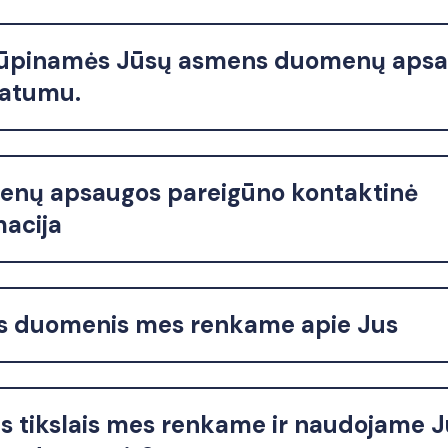
ūpinamės Jūsų asmens duomenų aps
vatumu.
nų apsaugos pareigūno kontaktinė
macija
s duomenis mes renkame apie Jus
is tikslais mes renkame ir naudojame 