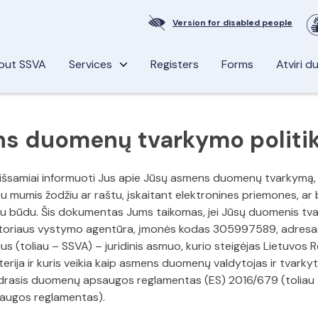
Version for disabled people
out SSVA
Services
Registers
Forms
Atviri 
s duomenų tvarkymo politi
išsamiai informuoti Jus apie Jūsų asmens duomenų tvarkymą, 
 mumis žodžiu ar raštu, įskaitant elektronines priemones, ar b
tu būdu. Šis dokumentas Jums taikomas, jei Jūsų duomenis tva
oriaus vystymo agentūra, įmonės kodas 305997589, adresas: 
us (toliau – SSVA) – juridinis asmuo, kurio steigėjas Lietuvos 
terija ir kuris veikia kaip asmens duomenų valdytojas ir tvarkyto
drasis duomenų apsaugos reglamentas (ES) 2016/679 (toliau 
ugos reglamentas).