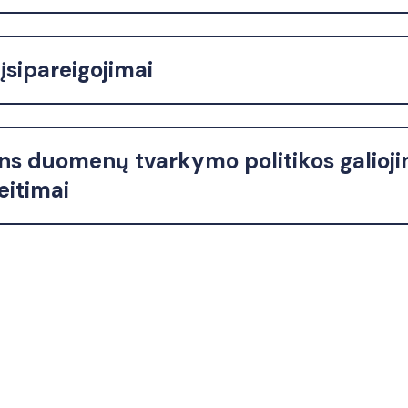
įsipareigojimai
s duomenų tvarkymo politikos galioj
eitimai