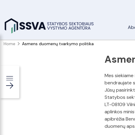
Ab
Home
Asmens duomenų tvarkymo politika
Asmen
Mes siekiame 
bendraujate su
Jūsų pasirink
Statybos sekt
LT-08109 Vilni
aplinkos minis
apibrėžia Ben
duomenų apsa