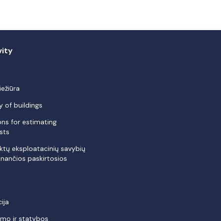
vity
iežiūra
y of buildings
s for estimating
sts
tų eksploatacinių savybių
nančios paskirtosios
ija
vimo ir statybos