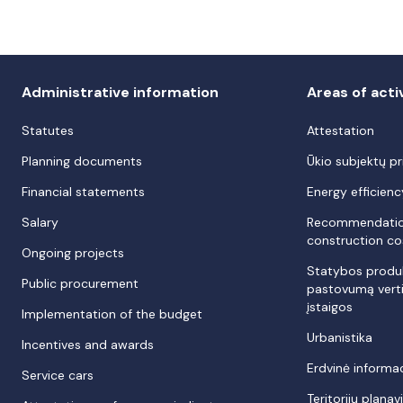
Administrative information
Areas of acti
Statutes
Attestation
Planning documents
Ūkio subjektų pr
Financial statements
Energy efficienc
Salary
Recommendation
construction co
Ongoing projects
Statybos produk
Public procurement
pastovumą verti
įstaigos
Implementation of the budget
Urbanistika
Incentives and awards
Erdvinė informac
Service cars
Teritorijų plana