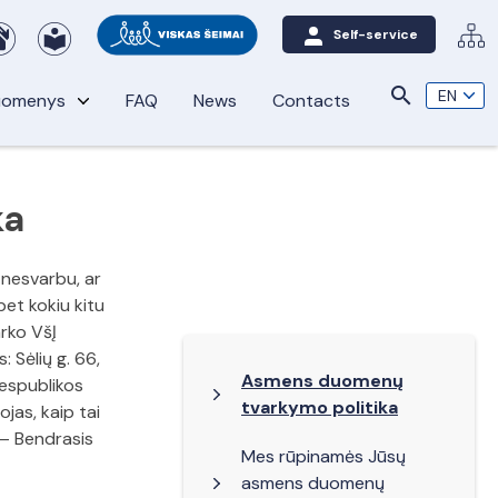
Self-service
search
duomenys
FAQ
News
Contacts
ka
nesvarbu, ar
et kokiu kitu
rko VšĮ
Sėlių g. 66,
Asmens duomenų
Respublikos
tvarkymo politika
jas, kaip tai
– Bendrasis
Mes rūpinamės Jūsų
asmens duomenų