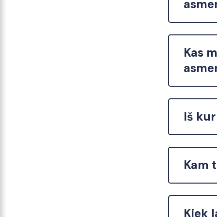
asme
Kas mu
asme
Iš ku
Kam t
Kiek 